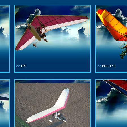
>>
DX
>>
trike TX1