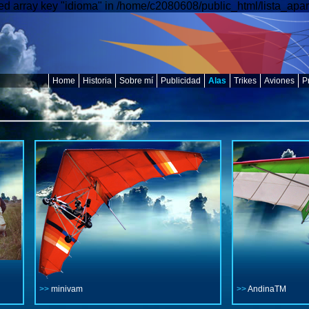
d array key "idioma" in /home/c2080608/public_html/lista_apar
Home
Historia
Sobre mí
Publicidad
Alas
Trikes
Aviones
P
>>
minivam
>>
AndinaTM