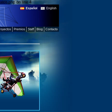
atos.php on line 4
|
Español
English
royectos
Premios
Staff
Blog
Contacto