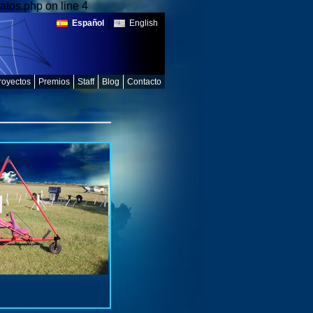
atos.php on line 4
|
Español
English
royectos
Premios
Staff
Blog
Contacto