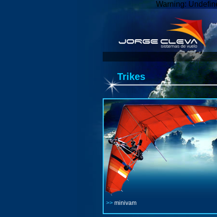
Warning: Undefine
Trikes
>>
minivam