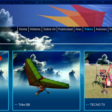
d array key "idioma" in /home/c2080608/public_html/lista_apar
Home
Historia
Sobre mí
Publicidad
Alas
Trikes
Aviones
P
>>
Trike BB
>>
TECNO TX