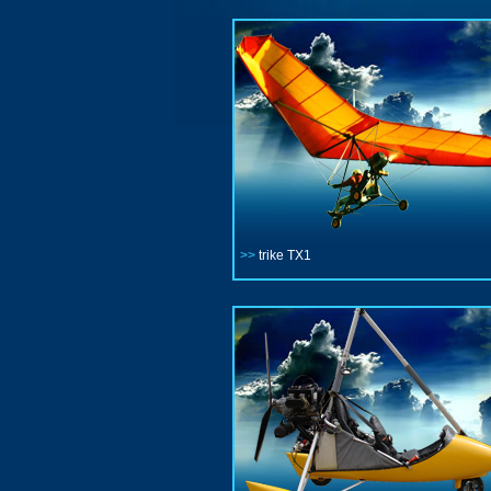
>>
trike TX1