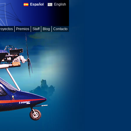
|
Español
English
royectos
Premios
Staff
Blog
Contacto