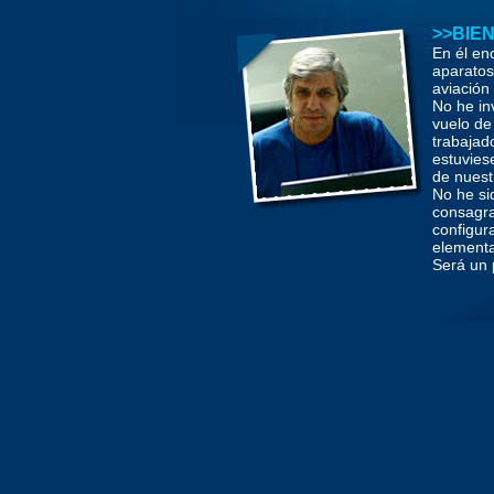
>>BIEN
En él en
aparatos
aviación 
No he in
vuelo de 
trabajad
estuvies
de nuest
No he si
consagra
configur
elemental
Será un 