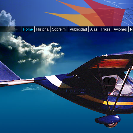
Home
Historia
Sobre mí
Publicidad
Alas
Trikes
Aviones
P