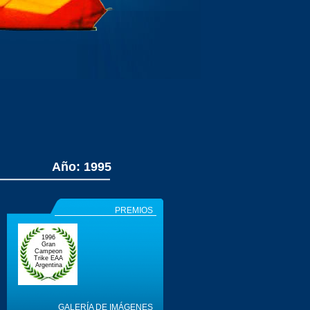
Año: 1995
PREMIOS
1996
Gran
Campeon
Trike EAA
Argentina
GALERÍA DE IMÁGENES