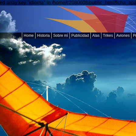
ed array key "idioma" in /home/c2080608/public_html/ficha_apar
Home
Historia
Sobre mí
Publicidad
Alas
Trikes
Aviones
P