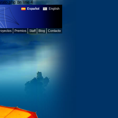
ato.php on line 4
|
Español
English
royectos
Premios
Staff
Blog
Contacto