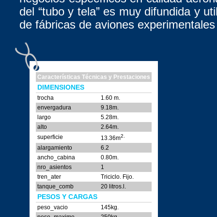
del “tubo y tela” es muy difundida y uti
de fábricas de aviones experimentales 
Características Técnicas y Prestaciones
DIMENSIONES
trocha
1.60 m.
envergadura
9.18m.
largo
5.28m.
alto
2.64m.
2.
superficie
13.36m
alargamiento
6.2
ancho_cabina
0.80m.
nro_asientos
1
tren_ater
Triciclo. Fijo.
tanque_comb
20 litros.l.
PESOS Y CARGAS
peso_vacio
145kg.