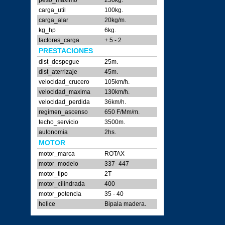
peso_maximo
250kg.
carga_util
100kg.
carga_alar
20kg/m.
kg_hp
6kg.
factores_carga
+ 5 - 2
PRESTACIONES
dist_despegue
25m.
dist_aterrizaje
45m.
velocidad_crucero
105km/h.
velocidad_maxima
130km/h.
velocidad_perdida
36km/h.
regimen_ascenso
650 F/Mm/m.
techo_servicio
3500m.
autonomia
2hs.
MOTOR
motor_marca
ROTAX
motor_modelo
337- 447
motor_tipo
2T
motor_cilindrada
400
motor_potencia
35 - 40
helice
Bipala madera.